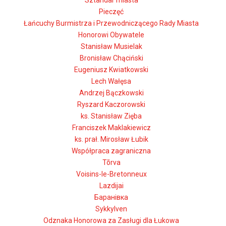
Sztandar miasta
Pieczęć
Łańcuchy Burmistrza i Przewodniczącego Rady Miasta
Honorowi Obywatele
Stanisław Musielak
Bronisław Chąciński
Eugeniusz Kwiatkowski
Lech Wałęsa
Andrzej Bączkowski
Ryszard Kaczorowski
ks. Stanisław Zięba
Franciszek Maklakiewicz
ks. prał. Mirosław Łubik
Współpraca zagraniczna
Tõrva
Voisins-le-Bretonneux
Lazdijai
Баранівка
Sykkylven
Odznaka Honorowa za Zasługi dla Łukowa