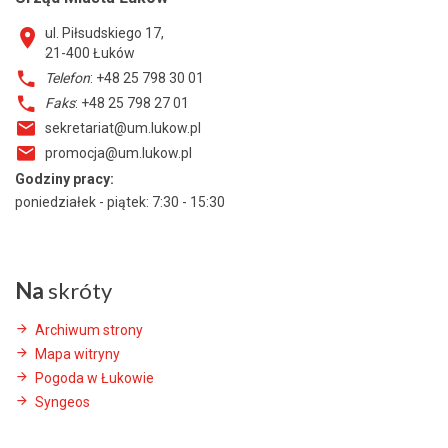
ul. Piłsudskiego 17,
21-400
Łuków
Telefon
: +48 25 798 30 01
Faks
: +48 25 798 27 01
sekretariat@um.lukow.pl
promocja@um.lukow.pl
Godziny pracy:
poniedziałek - piątek: 7:30 - 15:30
Na
skróty
Archiwum strony
Mapa witryny
Pogoda w Łukowie
Syngeos